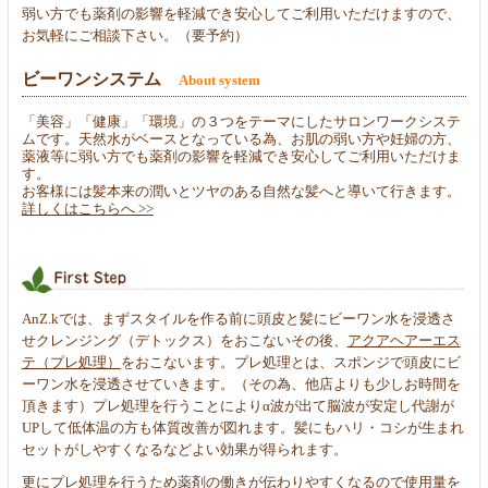
弱い方でも薬剤の影響を軽減でき安心してご利用いただけますので、
お気軽にご相談下さい。（要予約）
ビーワンシステム
About system
「美容」「健康」「環境」の３つをテーマにしたサロンワークシステ
ムです。天然水がベースとなっている為、お肌の弱い方や妊婦の方、
薬液等に弱い方でも薬剤の影響を軽減でき安心してご利用いただけま
す。
お客様には髪本来の潤いとツヤのある自然な髪へと導いて行きます。
詳しくはこちらへ >>
AnZ.kでは、まずスタイルを作る前に頭皮と髪にビーワン水を浸透さ
せクレンジング（デトックス）をおこないその後、
アクアヘアーエス
テ（プレ処理）
をおこないます。プレ処理とは、スポンジで頭皮にビ
ーワン水を浸透させていきます。（その為、他店よりも少しお時間を
頂きます）プレ処理を行うことによりα波が出て脳波が安定し代謝が
UPして低体温の方も体質改善が図れます。髪にもハリ・コシが生まれ
セットがしやすくなるなどよい効果が得られます。
更にプレ処理を行うため薬剤の働きが伝わりやすくなるので使用量を