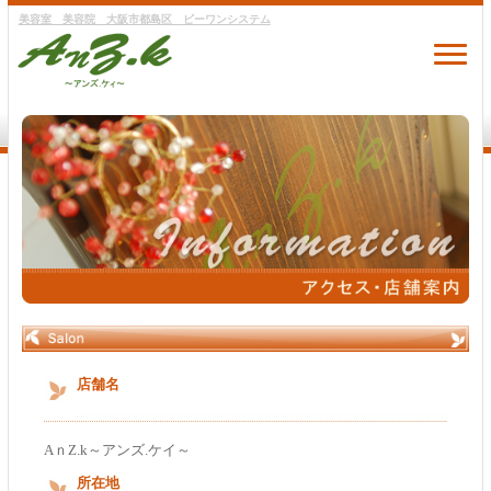
美容室 美容院 大阪市都島区 ビーワンシステム
店舗名
AｎZ.k～アンズ.ケイ～
所在地